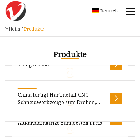
Deutsch
Heim
/
Produkte
Produkte
Tnmg160408
CVD-doppelt beschichtete
China fertigt Hartmetall-CNC-
Wendeschneidplatten aus Hartmetall
Schneidwerkzeuge zum Drehen,
TNMG160408-TM Produktbeschreibung
Fräsen, Nuteneinsätze für Stahl- und
China-Hersteller liefert
Metalldrehmaschinen,
Hartmetall-DreheinsätzeHoh
Altkarbidmatrize zum besten Preis
Wendeschneidwerkzeug,
Übersicht
Fräserpreis
CNMG/DNMG/TNMG/SNMG/VNMG/WNMG