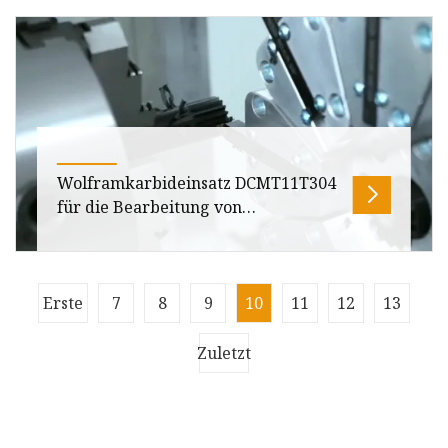
Übersicht Paketgröße 40,00 cm * 20,00 cm *
10,00 cm Bruttogewicht des Pakets 25,000 kg
Produktbeschreibung 1. Speziell e
Wolframkarbideinsatz DCMT11T304
für die Bearbeitung von
Stahldrehwerkzeugen der DCMT-
Serie CNC-Bearbeitung
Produktbeschreibung: Hartmetalleinsätze sind
Erste
7
8
9
10
11
12
13
austauschbare und in der Regel
Wendeschneidplatten aus Hartmetall, die bei
Zuletzt