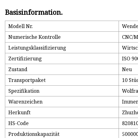
Basisinformation.
Modell Nr.
Wendes
Numerische Kontrolle
CNC/
Leistungsklassifizierung
Wirts
Zertifizierung
ISO 90
Zustand
Neu
Transportpaket
10 Stü
Spezifikation
Wolfr
Warenzeichen
Immer
Herkunft
Zhuzho
HS-Code
82081
Produktionskapazität
500000