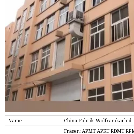
Name
China-Fabrik-Wolframkarbid-
Fräsen: APMT APKT RDMT R