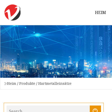
HEIM
Heim
/
Produkte
/
Hartmetalleinsätze