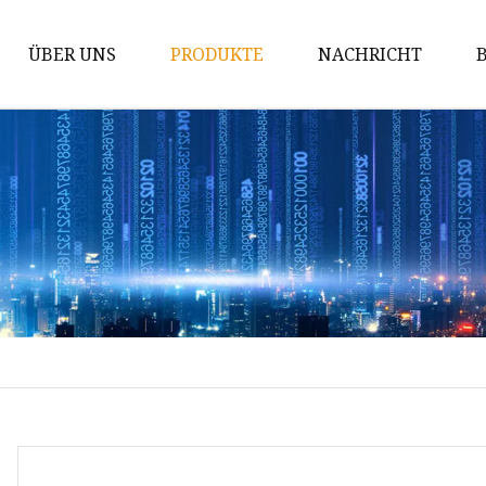
ÜBER UNS
PRODUKTE
NACHRICHT
Hartmetallstab
Hartmetall-Matrizen
Hartmetalleinsätze
Hartmetall-Verschleißteile
Tipps für den Hartmetallabbau
Hartmetall-Schneidwerkzeuge
Wolframkarbidstab
Wolframcarbid-Kugel
Wolframkarbidstifte