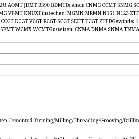
U AOMT JDMT R390 BDMTDrehen: CNMG CCMT SNMG 
G VBMT KNUXEinstechen: MGMN MRMN N151 N123 ZTF
 CCGT DCGT VCGT RCGT SCGT SEHT TCGT ZTEDGewinde: 1
rer: SPMT WCMX WCMTGusseisen: CNMA DNMA SNMA TNM