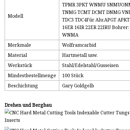
TPMR 3PKT WNMU SNMUONM
TNMG TCMT DCMT DNMG VNM
Modell
TDC3 TDC4Für Alu:APGT APKT
16ER 16IR 22ER 22IRU Boh
WNMA
Merkmale
Wolframcarbid
Material
Hartmetall usw.
Werkstück
Stahl/Edelstahl/Gusseisen
Mindestbestellmenge
100 Stück
Beschichtung
Gary Goldgelb
Drehen und Bergbau