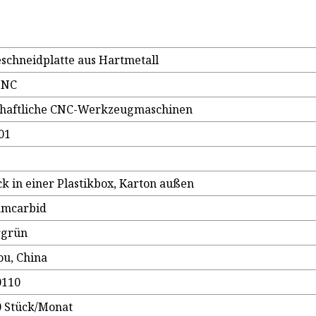
chneidplatte aus Hartmetall
MNC
chaftliche CNC-Werkzeugmaschinen
01
ck in einer Plastikbox, Karton außen
amcarbid
grün
u, China
0110
 Stück/Monat