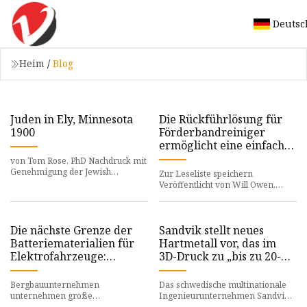
Deutsc
Heim
/
Blog
Juden in Ely, Minnesota
Die Rückführlösung für
1900
Förderbandreiniger
ermöglicht eine einfache
Wartung
von Tom Rose, PhD Nachdruck mit
Genehmigung der Jewish
Zur Leseliste speichern
Historical Society of the Upper
Veröffentlicht von Will Owen,
Midwest www.jhsum.org Simon
Herausgeber Global Mining
Bourg
Review, Montag, 20. Juni 2022
09:00 Uhr
Die nächste Grenze der
Sandvik stellt neues
Batteriematerialien für
Hartmetall vor, das im
Elektrofahrzeuge:
3D-Druck zu „bis zu 20-
Meeresboden
mal langlebigeren“ Teilen
verarbeitet werden kann
Bergbauunternehmen
Das schwedische multinationale
unternehmen große
Ingenieurunternehmen Sandvik
Anstrengungen, um die für die
hat die Entwicklung eines