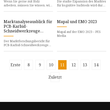
Wenn Sie gerne mit Holz
Die starke Expansion des Marktes
arbeiten, müssen Sie wissen, wie
für kognitive Suchtools wird durch
man eine Oberfräse benutzt. Es
eine Reihe von Ursachen
ist eines der wichtigsten und
vorangetrieben. Innovative
Marktanalyseausblick für
Mapal und EMO 2023
PCB-Karbid-
Schneidwerkzeuge
Mapal auf der EMO 2023 – PES
(2023).
Media
Der Marktforschungsbericht für
PCB-Karbid-Schneidwerkzeuge
enthält alle branchenbezogenen
Informationen. Es gibt den M
Erste
8
9
10
11
12
13
14
Zuletzt