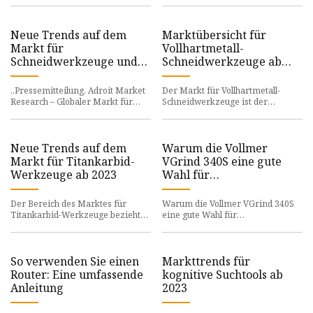
Batterien von Elektrofahrzeugen
neuartigen 3D-druckbaren
benötigten Rohstoffe
Hartmeta
Neue Trends auf dem
Marktübersicht für
Markt für
Vollhartmetall-
Schneidwerkzeuge und
Schneidwerkzeuge ab
Prognose
2023
„Pressemitteilung, Adroit Market
Der Markt für Vollhartmetall-
Research – Globaler Markt für
Schneidwerkzeuge ist der
Schneidwerkzeuge: Einblicke und
Wirtschaftszweig, der sich der
Wachstumsprognosen: Eine
Entwicklung, Herstellung,
Vermarkt
Neue Trends auf dem
Warum die Vollmer
Markt für Titankarbid-
VGrind 340S eine gute
Werkzeuge ab 2023
Wahl für
Werkzeughersteller in
der Medizinbranche ist
Der Bereich des Marktes für
Warum die Vollmer VGrind 340S
Titankarbid-Werkzeuge bezieht
eine gute Wahl für
sich auf das Wirtschaftssegment,
Werkzeughersteller in der
das sich ausschließlich der K
Medizinbranche ist – PES Media
So verwenden Sie einen
Markttrends für
Router: Eine umfassende
kognitive Suchtools ab
Anleitung
2023