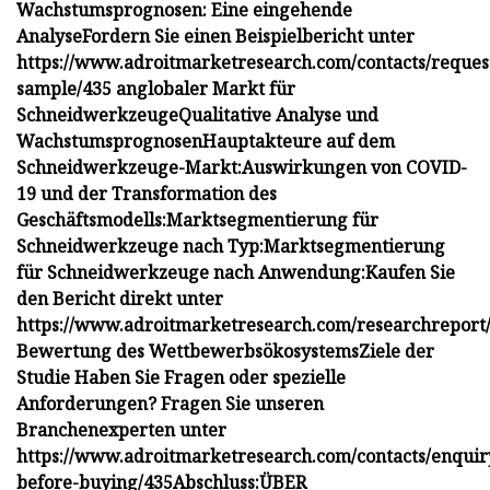
Wachstumsprognosen: Eine eingehende
Analyse
Fordern Sie einen Beispielbericht unter
https://www.adroitmarketresearch.com/contacts/reques
sample/435 an
globaler Markt für
Schneidwerkzeuge
Qualitative Analyse und
Wachstumsprognosen
Hauptakteure auf dem
Schneidwerkzeuge-Markt:
Auswirkungen von COVID-
19 und der Transformation des
Geschäftsmodells:
Marktsegmentierung für
Schneidwerkzeuge nach Typ:
Marktsegmentierung
für Schneidwerkzeuge nach Anwendung:
Kaufen Sie
den Bericht direkt unter
https://www.adroitmarketresearch.com/researchreport
Bewertung des Wettbewerbsökosystems
Ziele der
Studie
Haben Sie Fragen oder spezielle
Anforderungen? Fragen Sie unseren
Branchenexperten unter
https://www.adroitmarketresearch.com/contacts/enquir
before-buying/435
Abschluss:
ÜBER