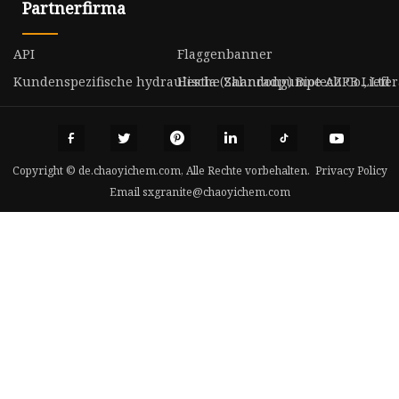
Partnerfirma
API
Flaggenbanner
Kundenspezifische hydraulische Zahnradpumpe AZPB Lieferan
Hestia (Shandong) Biotech Co., Ltd
Copyright © de.chaoyichem.com, Alle Rechte vorbehalten.
Privacy Policy
Email
sxgranite@chaoyichem.com