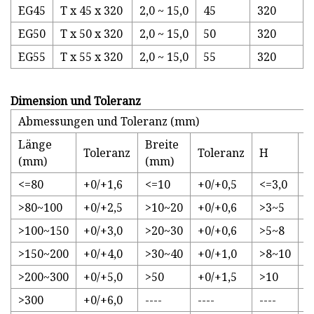
EG45
T x 45 x 320
2,0 ~ 15,0
45
320
EG50
T x 50 x 320
2,0 ~ 15,0
50
320
EG55
T x 55 x 320
2,0 ~ 15,0
55
320
Dimension und Toleranz
Abmessungen und Toleranz (mm)
Länge
Breite
Toleranz
Toleranz
H
T
(mm)
(mm)
<=80
+0/+1,6
<=10
+0/+0,5
<=3,0
+
>80~100
+0/+2,5
>10~20
+0/+0,6
>3~5
+
>100~150
+0/+3,0
>20~30
+0/+0,6
>5~8
+
>150~200
+0/+4,0
>30~40
+0/+1,0
>8~10
+
>200~300
+0/+5,0
>50
+0/+1,5
>10
+
>300
+0/+6,0
----
----
----
--