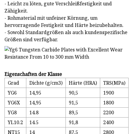
- Leicht zu löten, gute Verschleißfestigkeit und
Zähigkeit.
- Rohmaterial mit unfeiner Körnung, um
hervorragende Festigkeit und Härte beizubehalten.
- Sowohl Standardgrößen als auch kundenspezifische
Größen sind verfügbar.
Eigenschaften der Klasse
Grad
Dichte (g/cm3)
Härte (HRA)
TRS(MPa)
YG6
14,95
90,5
1900
YG6X
14,95
91,5
1800
YG8
14.8
89,5
2200
YL10.2
14.5
91,8
2400
NT15
14
87,5
2800