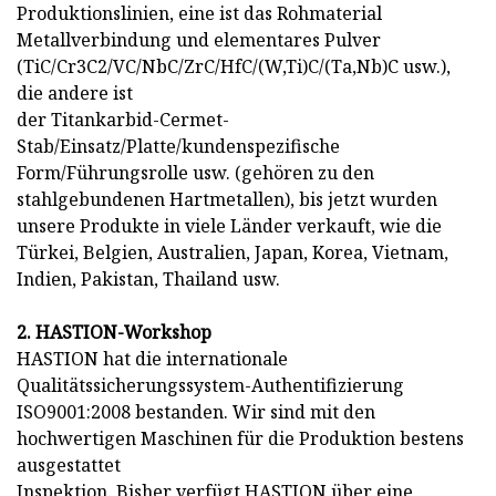
Produktionslinien, eine ist das Rohmaterial
Metallverbindung und elementares Pulver
(TiC/Cr3C2/VC/NbC/ZrC/HfC/(W,Ti)C/(Ta,Nb)C usw.),
die andere ist
der Titankarbid-Cermet-
Stab/Einsatz/Platte/kundenspezifische
Form/Führungsrolle usw. (gehören zu den
stahlgebundenen Hartmetallen), bis jetzt wurden
unsere Produkte in viele Länder verkauft, wie die
Türkei, Belgien, Australien, Japan, Korea, Vietnam,
Indien, Pakistan, Thailand usw.
2. HASTION-Workshop
HASTION hat die internationale
Qualitätssicherungssystem-Authentifizierung
ISO9001:2008 bestanden. Wir sind mit den
hochwertigen Maschinen für die Produktion bestens
ausgestattet
Inspektion. Bisher verfügt HASTION über eine