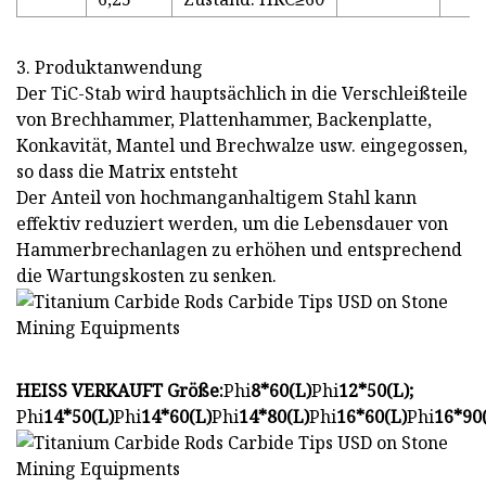
3. Produktanwendung
Der TiC-Stab wird hauptsächlich in die Verschleißteile
von Brechhammer, Plattenhammer, Backenplatte,
Konkavität, Mantel und Brechwalze usw. eingegossen,
so dass die Matrix entsteht
Der Anteil von hochmanganhaltigem Stahl kann
effektiv reduziert werden, um die Lebensdauer von
Hammerbrechanlagen zu erhöhen und entsprechend
die Wartungskosten zu senken.
HEISS VERKAUFT Größe:
Phi
8*60(L)
Phi
12*50(L);
Phi
14*50(L)
Phi
14*60(L)
Phi
14*80(L)
Phi
16*60(L)
Phi
16*90(