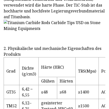
verwendet wird die harte Phase. Der TiC-Stab ist das
hochharte und hochfeste Legierungsverbundmaterial
auf Titanbasis.
2. Physikalische und mechanische Eigenschaften des
Produkts
Härte (HRC)
Dichte
Grad
TRS(Mpa)
Poro
(g/cm3)
Glühen
Härten
6,42 ~
GT35
≤48
≥68
≥1400
A04
6,55
6,12–
gesinterter
TM52
≥1500
A04
6,25
Zustand: HRC≥60