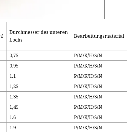
Durchmesser des unteren
m)
Bearbeitungsmaterial
Lochs
0,75
P/M/K/H/S/N
0,95
P/M/K/H/S/N
1.1
P/M/K/H/S/N
1,25
P/M/K/H/S/N
1,35
P/M/K/H/S/N
1,45
P/M/K/H/S/N
1.6
P/M/K/H/S/N
1.9
P/M/K/H/S/N