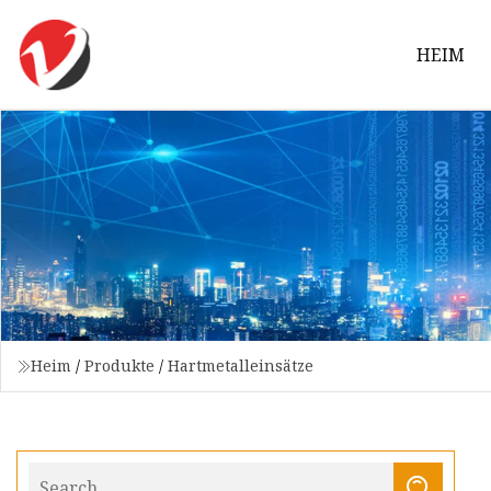
HEIM
Heim
/
Produkte
/
Hartmetalleinsätze