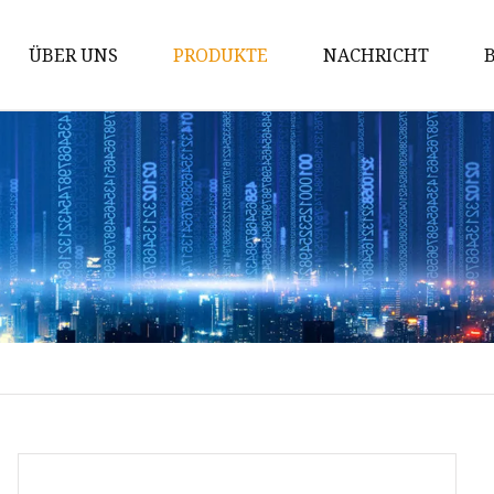
ÜBER UNS
PRODUKTE
NACHRICHT
Hartmetallstab
Hartmetall-Matrizen
Hartmetalleinsätze
Hartmetall-Verschleißteile
Tipps für den Hartmetallabbau
Hartmetall-Schneidwerkzeuge
Wolframkarbidstab
Wolframcarbid-Kugel
Wolframkarbidstifte