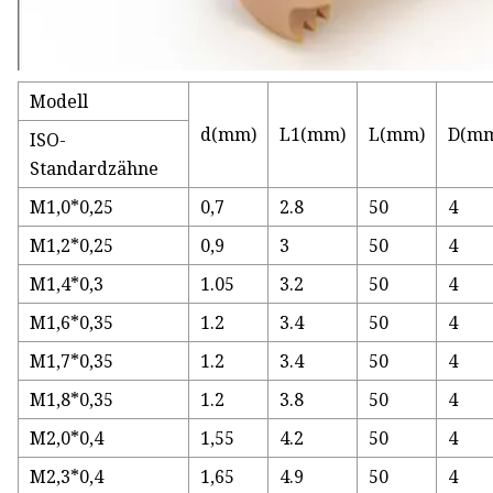
Modell
d(mm)
L1(mm)
L(mm)
D(m
ISO-
Standardzähne
M1,0*0,25
0,7
2.8
50
4
M1,2*0,25
0,9
3
50
4
M1,4*0,3
1.05
3.2
50
4
M1,6*0,35
1.2
3.4
50
4
M1,7*0,35
1.2
3.4
50
4
M1,8*0,35
1.2
3.8
50
4
M2,0*0,4
1,55
4.2
50
4
M2,3*0,4
1,65
4.9
50
4