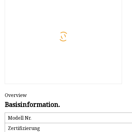
Wolframcarbid-Rollen
Wolframkarbidplatte
Ambosse aus Wolframcarbid
Overview
Basisinformation.
Modell Nr.
Zertifizierung