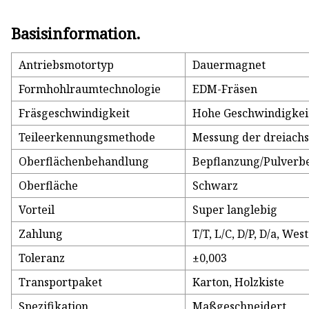
Basisinformation.
Antriebsmotortyp
Dauermagnet
Formhohlraumtechnologie
EDM-Fräsen
Fräsgeschwindigkeit
Hohe Geschwindigkei
Teileerkennungsmethode
Messung der dreiach
Oberflächenbehandlung
Bepflanzung/Pulverbe
Oberfläche
Schwarz
Vorteil
Super langlebig
Zahlung
T/T, L/C, D/P, D/a, We
Toleranz
±0,003
Transportpaket
Karton, Holzkiste
Spezifikation
Maßgeschneidert