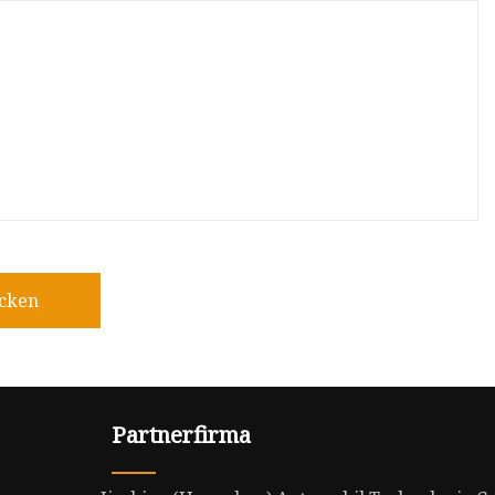
icken
Partnerfirma