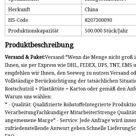
Herkunft
China
HS-Code
8207300090
Produktionskapazität
500.000 Stück/Jahr
Produktbeschreibung
Versand & Paket:
Versand:*Wenn die Menge nicht groß is
Ihnen, sie per Express wie DHL, FEDEX, UPS, TNT, EMS 
empfehlen wir Ihnen, den Seeweg zu nutzen Versand oder
Vollständige Berücksichtigung der tatsächlichen Situati
Rostschutzöl + Plastiktüte + Karton oder gemäß den A
Warum uns wählen:
* - Qualität: Qualifizierte RohstoffeIntegrierte Produkt
VerarbeitungFachkundiger MitarbeiterStrenge Qualitätsk
angemessene Marge* - Service: Jede Anfrage wird inne
zufriedenstellende Antwort geben.Schnelle LieferungS