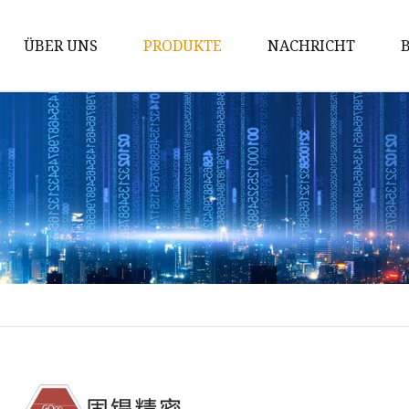
ÜBER UNS
PRODUKTE
NACHRICHT
Hartmetallstab
Hartmetall-Matrizen
Hartmetalleinsätze
Hartmetall-Verschleißteile
Tipps für den Hartmetallabbau
Hartmetall-Schneidwerkzeuge
Wolframkarbidstab
Wolframcarbid-Kugel
Wolframkarbidstifte