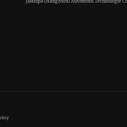
Jiashipa (Hangzhou) Automobil Technologie Co.
olicy