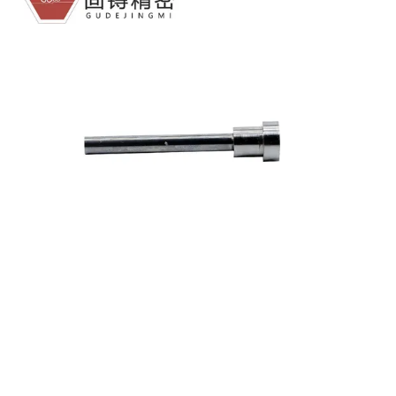
Wolframcarbid-Rollen
Wolframkarbidplatte
Ambosse aus Wolframcarbid