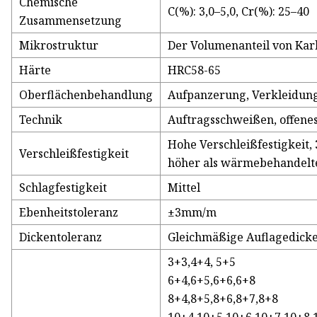
Chemische
C(%): 3,0–5,0, Cr(%): 25–40
Zusammensetzung
Mikrostruktur
Der Volumenanteil von Karb
Härte
HRC58-65
Oberflächenbehandlung
Aufpanzerung, Verkleidung
Technik
Auftragsschweißen, offen
Hohe Verschleißfestigkeit,
Verschleißfestigkeit
höher als wärmebehandelte
Schlagfestigkeit
Mittel
Ebenheitstoleranz
±3mm/m
Dickentoleranz
Gleichmäßige Auflagedicke
3+3,4+4, 5+5
6+4,6+5,6+6,6+8
8+4,8+5,8+6,8+7,8+8