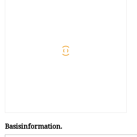
Wolframcarbid-Rollen
Wolframkarbidplatte
Ambosse aus Wolframcarbid
Basisinformation.