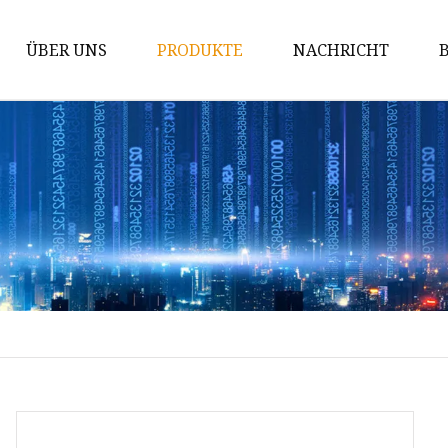
ÜBER UNS
PRODUKTE
NACHRICHT
Hartmetallstab
Hartmetall-Matrizen
Hartmetalleinsätze
Hartmetall-Verschleißteile
Tipps für den Hartmetallabbau
Hartmetall-Schneidwerkzeuge
Wolframkarbidstab
Wolframcarbid-Kugel
Wolframkarbidstifte