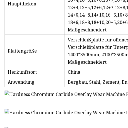
10+4,10+5,10+6,10+7,10+8,
Hauptdicken
12+4,12+5,12+6,12+7,12+8,
14+6,14+8,14+10,16+6,16+8
18+6,18+8,18+10,20+5,20+6
Maßgeschneidert
Verschleißplatte für offe
Verschleißplatte für Unte
Plattengröße
1400*3500mm, 2100*3500
Maßgeschneidert
Herkunftsort
China
Anwendung
Bergbau, Stahl, Zement, En