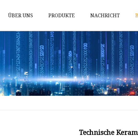
ÜBER UNS
PRODUKTE
NACHRICHT
Hartmetallstab
Hartmetall-Matrizen
Hartmetalleinsätze
Hartmetall-Verschleißteile
Tipps für den Hartmetallabbau
Hartmetall-Schneidwerkzeuge
Wolframkarbidstab
Wolframcarbid-Kugel
Wolframkarbidstifte
Technische Kerami