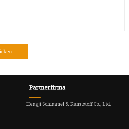
icken
Partnerfirma
Hengji Schimmel & Kunststoff Co., Ltd.