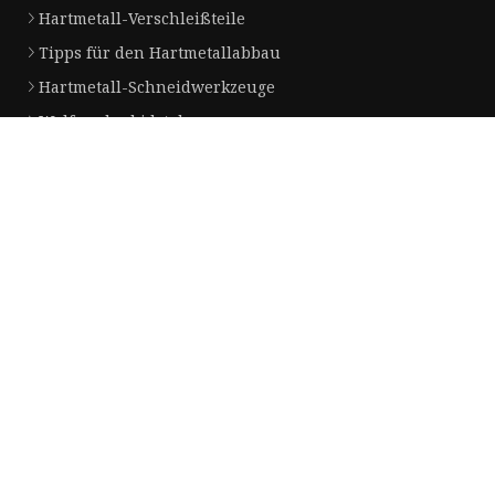
Hartmetall-Verschleißteile
Tipps für den Hartmetallabbau
Hartmetall-Schneidwerkzeuge
Wolframkarbidstab
Wolframcarbid-Kugel
Wolframkarbidstifte
Wolframcarbid-Rollen
Partnerfirma
Hersteller von Einzelklingenrasierern für Herren in China
Kugelhahn auf Lager
Copyright © de.chaoyichem.com, Alle Rechte vorbehalten.
Privacy Policy
Email
sxgranite@chaoyichem.com