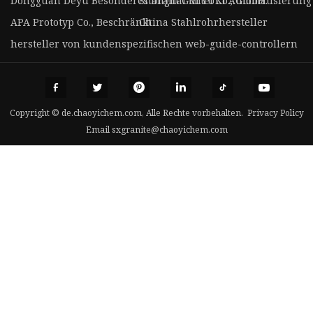
Dongguan Deyu Besonderes Draht Gürtel Co., GmbH.
Shanghai MIYUKI Automatisierung A
APA Prototyp Co., Beschränkt
China Stahlrohrhersteller
hersteller von kundenspezifischen web-guide-controllern
Copyright © de.chaoyichem.com, Alle Rechte vorbehalten.
Privacy Policy
Email
sxgranite@chaoyichem.com