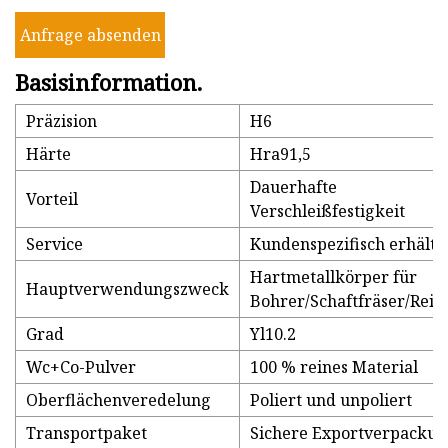
Anfrage absenden
Basisinformation.
Präzision
H6
Härte
Hra91,5
Dauerhafte
Vorteil
Verschleißfestigkeit
Service
Kundenspezifisch erhältl
Hartmetallkörper für
Hauptverwendungszweck
Bohrer/Schaftfräser/Reib
Grad
Yl10.2
Wc+Co-Pulver
100 % reines Material
Oberflächenveredelung
Poliert und unpoliert
Transportpaket
Sichere Exportverpacku