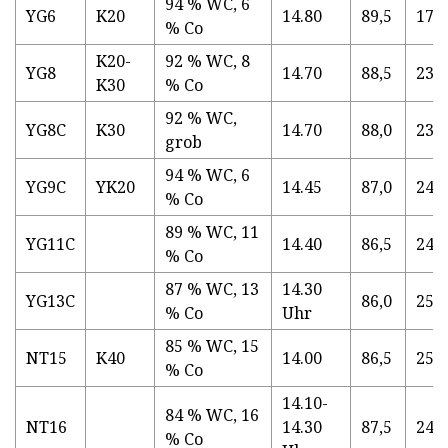
94 % WC, 6
YG6
K20
14.80
89,5
170
% Co
K20-
92 % WC, 8
YG8
14.70
88,5
230
K30
% Co
92 % WC,
YG8C
K30
14.70
88,0
230
grob
94 % WC, 6
YG9C
YK20
14.45
87,0
240
% Co
89 % WC, 11
YG11C
14.40
86,5
245
% Co
87 % WC, 13
14.30
YG13C
86,0
250
% Co
Uhr
85 % WC, 15
NT15
K40
14.00
86,5
250
% Co
14.10-
84 % WC, 16
NT16
14.30
87,5
240
% Co