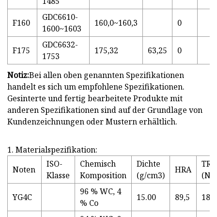
1485
GDC6610-
F160
160,0~160,3
0
1600~1603
GDC6632-
F175
175,32
63,25
0
1753
Notiz:
Bei allen oben genannten Spezifikationen
handelt es sich um empfohlene Spezifikationen.
Gesinterte und fertig bearbeitete Produkte mit
anderen Spezifikationen sind auf der Grundlage von
Kundenzeichnungen oder Mustern erhältlich.
1. Materialspezifikation:
ISO-
Chemisch
Dichte
TRS
Noten
HRA
Klasse
Komposition
(g/cm3)
(N/
96 % WC, 4
YG4C
15.00
89,5
180
% Co