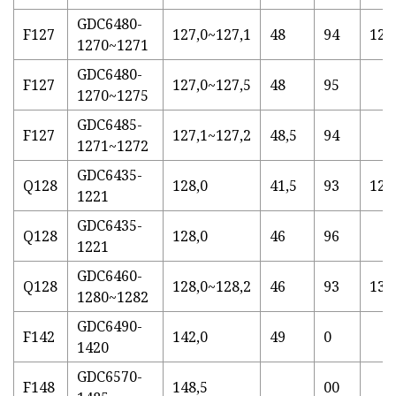
GDC6480-
F127
127,0~127,1
48
94
12.
1270~1271
GDC6480-
F127
127,0~127,5
48
95
1270~1275
GDC6485-
F127
127,1~127,2
48,5
94
1271~1272
GDC6435-
Q128
128,0
41,5
93
12.
1221
GDC6435-
Q128
128,0
46
96
1221
GDC6460-
Q128
128,0~128,2
46
93
13.
1280~1282
GDC6490-
F142
142,0
49
0
1420
GDC6570-
F148
148,5
00