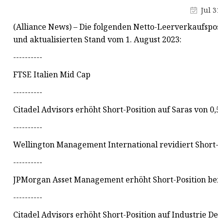
Wolframcarbid-Rollen
Jul 3
Wolframkarbidplatte
(Alliance News) – Die folgenden Netto-Leerverkaufspos
Ambosse aus Wolframcarbid
und aktualisierten Stand vom 1. August 2023:
----------
FTSE Italien Mid Cap
----------
Citadel Advisors erhöht Short-Position auf Saras von 0
----------
Wellington Management International revidiert Short-P
----------
JPMorgan Asset Management erhöht Short-Position bei
----------
Citadel Advisors erhöht Short-Position auf Industrie D