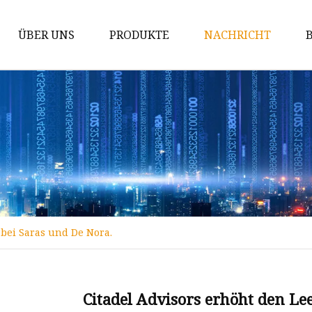
ÜBER UNS
PRODUKTE
NACHRICHT
Hartmetallstab
Hartmetall-Matrizen
Hartmetalleinsätze
Hartmetall-Verschleißteile
Tipps für den Hartmetallabbau
Hartmetall-Schneidwerkzeuge
 bei Saras und De Nora.
Wolframkarbidstab
Wolframcarbid-Kugel
Wolframkarbidstifte
Citadel Advisors erhöht den Le