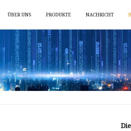
ÜBER UNS
PRODUKTE
NACHRICHT
Hartmetallstab
Hartmetall-Matrizen
Hartmetalleinsätze
Hartmetall-Verschleißteile
Tipps für den Hartmetallabbau
Hartmetall-Schneidwerkzeuge
Wolframkarbidstab
Wolframcarbid-Kugel
Wolframkarbidstifte
Die