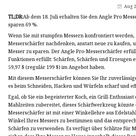
Wolframcarbid-Rollen
Aug 2
Wolframkarbidplatte
TL;DR:
Ab dem 18. Juli erhalten Sie den Angle Pro Mess
Ambosse aus Wolframcarbid
sparen 69 %.
Wenn Sie mit stumpfen Messern konfrontiert werden, so
Messerschärfer nachdenken, anstatt neue zu kaufen, um
Messer zu sparen. Der Angle Pro-Messerschärfer erfüll
Funktionen erfüllt: Schärfen, Schärfen und Erzeugen ei
59,97 $ (regulär 199 $) im Angebot haben.
Mit diesem Messerschärfer können Sie Ihr zuverlässige
es beim Schneiden, Hacken und Würfeln scharf und effi
Egal, ob Sie ein begeisterter Koch, ein Grill-Enthusias
Mahlzeiten zubereitet, dieses Schärfwerkzeug könnte e
Messerschärfer ist mit einer Winkellehre aus Edelstah
Winkel Ihres Messers zu bestimmen und das entsprech
Schärfen zu verwenden. Es verfügt über Schlitze für Me