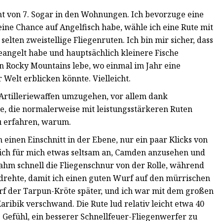
ht von 7. Sogar in den Wohnungen. Ich bevorzuge eine
eine Chance auf Angelfisch habe, wähle ich eine Rute mit
selten zweistellige Fliegenruten. Ich bin mir sicher, dass
eangelt habe und hauptsächlich kleinere Fische
n Rocky Mountains lebe, wo einmal im Jahr eine
Welt erblicken könnte. Vielleicht.
Artilleriewaffen umzugehen, vor allem dank
se, die normalerweise mit leistungsstärkeren Ruten
u erfahren, warum.
inen Einschnitt in der Ebene, nur ein paar Klicks von
 sich für mich etwas seltsam an, Camden anzusehen und
nahm schnell die Fliegenschnur von der Rolle, während
drehte, damit ich einen guten Wurf auf den mürrischen
f der Tarpun-Kröte später, und ich war mit dem großen
aribik verschwand. Die Rute lud relativ leicht etwa 40
s Gefühl, ein besserer Schnellfeuer-Fliegenwerfer zu