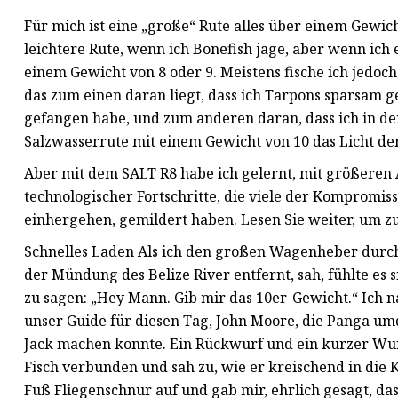
Für mich ist eine „große“ Rute alles über einem Gewic
leichtere Rute, wenn ich Bonefish jage, aber wenn ich 
einem Gewicht von 8 oder 9. Meistens fische ich jedoch 
das zum einen daran liegt, dass ich Tarpons sparsam g
gefangen habe, und zum anderen daran, dass ich in de
Salzwasserrute mit einem Gewicht von 10 das Licht der 
Aber mit dem SALT R8 habe ich gelernt, mit größeren 
technologischer Fortschritte, die viele der Kompromis
einhergehen, gemildert haben. Lesen Sie weiter, um z
Schnelles Laden Als ich den großen Wagenheber durch e
der Mündung des Belize River entfernt, sah, fühlte es
zu sagen: „Hey Mann. Gib mir das 10er-Gewicht.“ Ich 
unser Guide für diesen Tag, John Moore, die Panga um
Jack machen konnte. Ein Rückwurf und ein kurzer Wur
Fisch verbunden und sah zu, wie er kreischend in die K
Fuß Fliegenschnur auf und gab mir, ehrlich gesagt, da