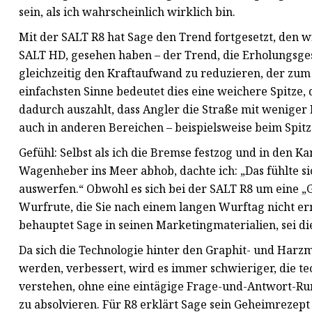
sein, als ich wahrscheinlich wirklich bin.
Mit der SALT R8 hat Sage den Trend fortgesetzt, den 
SALT HD, gesehen haben – der Trend, die Erholungsge
gleichzeitig den Kraftaufwand zu reduzieren, der zum L
einfachsten Sinne bedeutet dies eine weichere Spitze, d
dadurch auszahlt, dass Angler die Straße mit wenige
auch in anderen Bereichen – beispielsweise beim Spitz
Gefühl: Selbst als ich die Bremse festzog und in den
Wagenheber ins Meer abhob, dachte ich: „Das fühlte sic
auswerfen.“ Obwohl es sich bei der SALT R8 um eine „G
Wurfrute, die Sie nach einem langen Wurftag nicht ermü
behauptet Sage in seinen Marketingmaterialien, sei d
Da sich die Technologie hinter den Graphit- und Harzm
werden, verbessert, wird es immer schwieriger, die te
verstehen, ohne eine eintägige Frage-und-Antwort-R
zu absolvieren. Für R8 erklärt Sage sein Geheimrezept