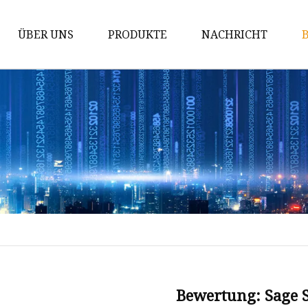
ÜBER UNS
PRODUKTE
NACHRICHT
Hartmetallstab
Hartmetall-Matrizen
Hartmetalleinsätze
Hartmetall-Verschleißteile
Tipps für den Hartmetallabbau
Hartmetall-Schneidwerkzeuge
Wolframkarbidstab
Wolframcarbid-Kugel
Wolframkarbidstifte
Bewertung: Sage 