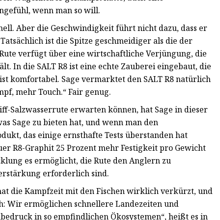
ngefühl, wenn man so will.
ell. Aber die Geschwindigkeit führt nicht dazu, dass er
. Tatsächlich ist die Spitze geschmeidiger als die der
Rute verfügt über eine wirtschaftliche Verjüngung, die
ält. In die SALT R8 ist eine echte Zauberei eingebaut, die
ie ist komfortabel. Sage vermarktet den SALT R8 natürlich
mpf, mehr Touch.“ Fair genug.
ff-Salzwasserrute erwarten können, hat Sage in dieser
 was Sage zu bieten hat, und wenn man den
dukt, das einige ernsthafte Tests überstanden hat
uer R8-Graphit 25 Prozent mehr Festigkeit pro Gewicht
cklung es ermöglicht, die Rute den Anglern zu
erstärkung erforderlich sind.
at die Kampfzeit mit den Fischen wirklich verkürzt, und
fach: Wir ermöglichen schnellere Landezeiten und
abedruck in so empfindlichen Ökosystemen“, heißt es in