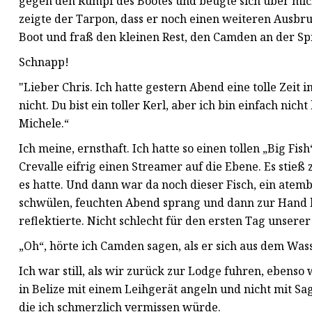
gegen den Rumpf des Bootes und beugte sich über mich
zeigte der Tarpon, dass er noch einen weiteren Ausbr
Boot und fraß den kleinen Rest, den Camden an der Spi
Schnapp!
"Lieber Chris. Ich hatte gestern Abend eine tolle Zeit
nicht. Du bist ein toller Kerl, aber ich bin einfach nich
Michele.“
Ich meine, ernsthaft. Ich hatte so einen tollen „Big F
Crevalle eifrig einen Streamer auf die Ebene. Es stie
es hatte. Und dann war da noch dieser Fisch, ein ate
schwülen, feuchten Abend sprang und dann zur Hand k
reflektierte. Nicht schlecht für den ersten Tag unsere
„Oh“, hörte ich Camden sagen, als er sich aus dem Wa
Ich war still, als wir zurück zur Lodge fuhren, ebens
in Belize mit einem Leihgerät angeln und nicht mit Sa
die ich schmerzlich vermissen würde.