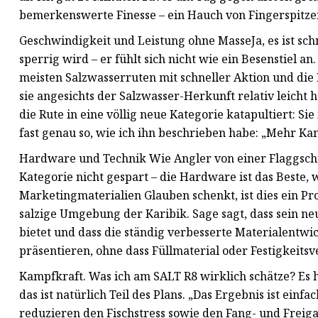
bemerkenswerte Finesse – ein Hauch von Fingerspitze
Geschwindigkeit und Leistung ohne MasseJa, es ist schn
sperrig wird – er fühlt sich nicht wie ein Besenstiel an
meisten Salzwasserruten mit schneller Aktion und die 
sie angesichts der Salzwasser-Herkunft relativ leicht h
die Rute in eine völlig neue Kategorie katapultiert: S
fast genau so, wie ich ihn beschrieben habe: „Mehr Ka
Hardware und Technik Wie Angler von einer Flaggschi
Kategorie nicht gespart – die Hardware ist das Beste,
Marketingmaterialien Glauben schenkt, ist dies ein Pro
salzige Umgebung der Karibik. Sage sagt, dass sein ne
bietet und dass die ständig verbesserte Materialentwi
präsentieren, ohne dass Füllmaterial oder Festigkeitsv
Kampfkraft. Was ich am SALT R8 wirklich schätze? Es h
das ist natürlich Teil des Plans. „Das Ergebnis ist ein
reduzieren den Fischstress sowie den Fang- und Freig