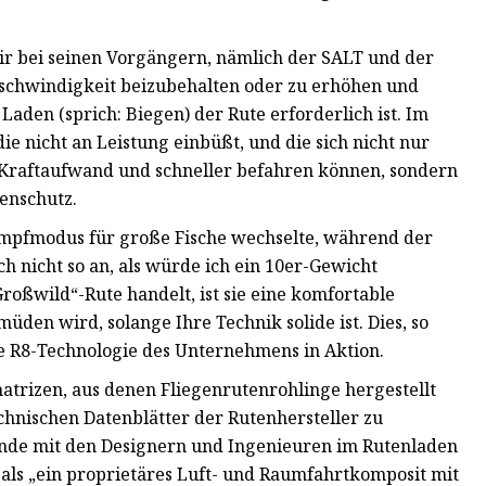
wir bei seinen Vorgängern, nämlich der SALT und der
schwindigkeit beizubehalten oder zu erhöhen und
aden (sprich: Biegen) der Rute erforderlich ist. Im
ie nicht an Leistung einbüßt, und die sich nicht nur
r Kraftaufwand und schneller befahren können, sondern
enschutz.
 Kampfmodus für große Fische wechselte, während der
h nicht so an, als würde ich ein 10er-Gewicht
roßwild“-Rute handelt, ist sie eine komfortable
den wird, solange Ihre Technik solide ist. Dies, so
ie R8-Technologie des Unternehmens in Aktion.
atrizen, aus denen Fliegenrutenrohlinge hergestellt
chnischen Datenblätter der Rutenhersteller zu
unde mit den Designern und Ingenieuren im Rutenladen
 als „ein proprietäres Luft- und Raumfahrtkomposit mit