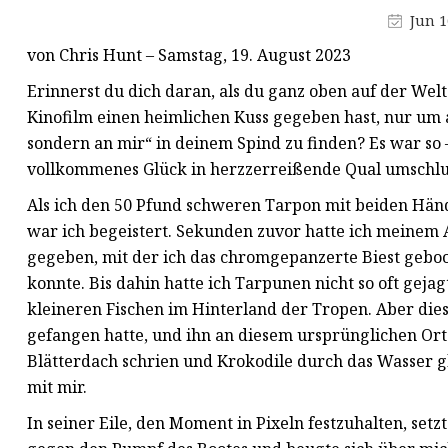
Wolframcarbid-Rollen
Jun 1
Wolframkarbidplatte
von Chris Hunt – Samstag, 19. August 2023
Ambosse aus Wolframcarbid
Erinnerst du dich daran, als du ganz oben auf der Wel
Kinofilm einen heimlichen Kuss gegeben hast, nur um a
sondern an mir“ in deinem Spind zu finden? Es war so
vollkommenes Glück in herzzerreißende Qual umschlu
Als ich den 50 Pfund schweren Tarpon mit beiden Händ
war ich begeistert. Sekunden zuvor hatte ich meinem
gegeben, mit der ich das chromgepanzerte Biest geboo
konnte. Bis dahin hatte ich Tarpunen nicht so oft geja
kleineren Fischen im Hinterland der Tropen. Aber dies
gefangen hatte, und ihn an diesem ursprünglichen Ort
Blätterdach schrien und Krokodile durch das Wasser g
mit mir.
In seiner Eile, den Moment in Pixeln festzuhalten, set