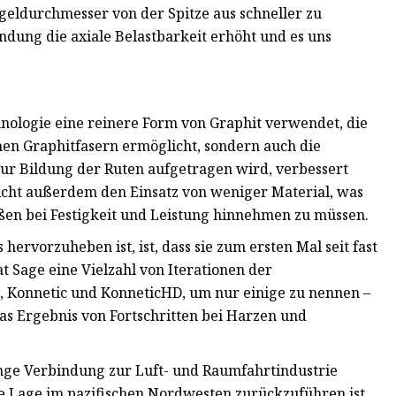
egeldurchmesser von der Spitze aus schneller zu
ung die axiale Belastbarkeit erhöht und es uns
chnologie eine reinere Form von Graphit verwendet, die
en Graphitfasern ermöglicht, sondern auch die
r Bildung der Ruten aufgetragen wird, verbessert
icht außerdem den Einsatz von weniger Material, was
ßen bei Festigkeit und Leistung hinnehmen zu müssen.
ervorzuheben ist, ist, dass sie zum ersten Mal seit fast
t Sage eine Vielzahl von Iterationen der
5, Konnetic und KonneticHD, um nur einige zu nennen –
as Ergebnis von Fortschritten bei Harzen und
e enge Verbindung zur Luft- und Raumfahrtindustrie
he Lage im pazifischen Nordwesten zurückzuführen ist,