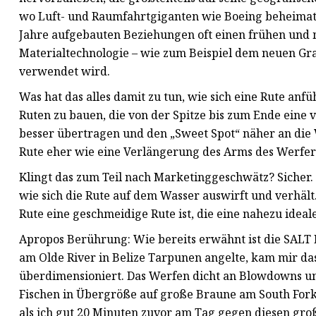
wo Luft- und Raumfahrtgiganten wie Boeing beheimate
Jahre aufgebauten Beziehungen oft einen frühen und 
Materialtechnologie – wie zum Beispiel dem neuen Grap
verwendet wird.
Was hat das alles damit zu tun, wie sich eine Rute anfüh
Ruten zu bauen, die von der Spitze bis zum Ende eine v
besser übertragen und den „Sweet Spot“ näher an die
Rute eher wie eine Verlängerung des Arms des Werfer
Klingt das zum Teil nach Marketinggeschwätz? Sicher.
wie sich die Rute auf dem Wasser auswirft und verhält.
Rute eine geschmeidige Rute ist, die eine nahezu idea
Apropos Berührung: Wie bereits erwähnt ist die SALT R8
am Olde River in Belize Tarpunen angelte, kam mir da
überdimensioniert. Das Werfen dicht an Blowdowns u
Fischen in Übergröße auf große Braune am South Fork. D
als ich gut 20 Minuten zuvor am Tag gegen diesen gr