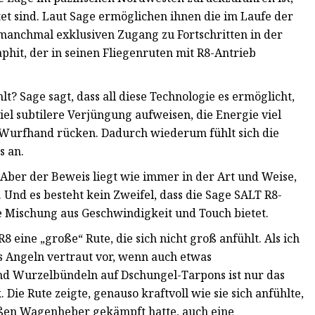
t sind. Laut Sage ermöglichen ihnen die im Laufe der
manchmal exklusiven Zugang zu Fortschritten in der
hit, der in seinen Fliegenruten mit R8-Antrieb
lt? Sage sagt, dass all diese Technologie es ermöglicht,
iel subtilere Verjüngung aufweisen, die Energie viel
 Wurfhand rücken. Dadurch wiederum fühlt sich die
s an.
 Aber der Beweis liegt wie immer in der Art und Weise,
 Und es besteht kein Zweifel, dass die Sage SALT R8-
le Mischung aus Geschwindigkeit und Touch bietet.
 eine „große“ Rute, die sich nicht groß anfühlt. Als ich
s Angeln vertraut vor, wenn auch etwas
nd Wurzelbündeln auf Dschungel-Tarpons ist nur das
ie Rute zeigte, genauso kraftvoll wie sie sich anfühlte,
oßen Wagenheber gekämpft hatte, auch eine