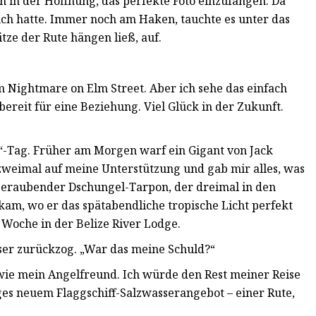
 in der Hoffnung, das perfekte Foto einzufangen. Da
uch hatte. Immer noch am Haken, tauchte es unter das
tze der Rute hängen ließ, auf.
 im Nightmare on Elm Street. Aber ich sehe das einfach
t bereit für eine Beziehung. Viel Glück in der Zukunft.
ish“-Tag. Früher am Morgen warf ein Gigant von Jack
ß zweimal auf meine Unterstützung und gab mir alles, was
mberaubender Dschungel-Tarpon, der dreimal in den
am, wo er das spätabendliche tropische Licht perfekt
r Woche in der Belize River Lodge.
sser zurückzog. „War das meine Schuld?“
o wie mein Angelfreund. Ich würde den Rest meiner Reise
ges neuem Flaggschiff-Salzwasserangebot – einer Rute,