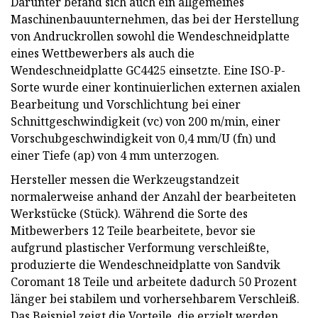
Darunter befand sich auch ein allgemeines
Maschinenbauunternehmen, das bei der Herstellung
von Andruckrollen sowohl die Wendeschneidplatte
eines Wettbewerbers als auch die
Wendeschneidplatte GC4425 einsetzte. Eine ISO-P-
Sorte wurde einer kontinuierlichen externen axialen
Bearbeitung und Vorschlichtung bei einer
Schnittgeschwindigkeit (vc) von 200 m/min, einer
Vorschubgeschwindigkeit von 0,4 mm/U (fn) und
einer Tiefe (ap) von 4 mm unterzogen.
Hersteller messen die Werkzeugstandzeit
normalerweise anhand der Anzahl der bearbeiteten
Werkstücke (Stück). Während die Sorte des
Mitbewerbers 12 Teile bearbeitete, bevor sie
aufgrund plastischer Verformung verschleißte,
produzierte die Wendeschneidplatte von Sandvik
Coromant 18 Teile und arbeitete dadurch 50 Prozent
länger bei stabilem und vorhersehbarem Verschleiß.
Das Beispiel zeigt die Vorteile, die erzielt werden