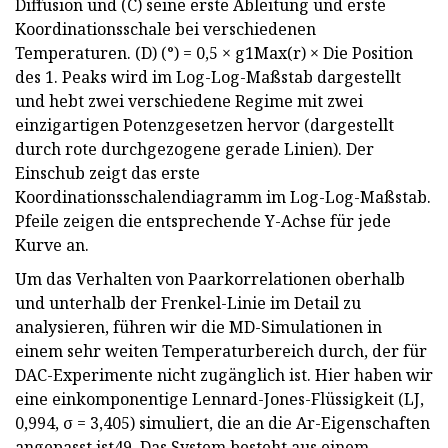
Diffusion und (C) seine erste Ableitung und erste
Koordinationsschale bei verschiedenen
Temperaturen. (D) (°) = 0,5 × g1Max(r) × Die Position
des 1. Peaks wird im Log-Log-Maßstab dargestellt
und hebt zwei verschiedene Regime mit zwei
einzigartigen Potenzgesetzen hervor (dargestellt
durch rote durchgezogene gerade Linien). Der
Einschub zeigt das erste
Koordinationsschalendiagramm im Log-Log-Maßstab.
Pfeile zeigen die entsprechende Y-Achse für jede
Kurve an.
Um das Verhalten von Paarkorrelationen oberhalb
und unterhalb der Frenkel-Linie im Detail zu
analysieren, führen wir die MD-Simulationen in
einem sehr weiten Temperaturbereich durch, der für
DAC-Experimente nicht zugänglich ist. Hier haben wir
eine einkomponentige Lennard-Jones-Flüssigkeit (LJ,
0,994, σ = 3,405) simuliert, die an die Ar-Eigenschaften
angepasst ist49. Das System besteht aus einem