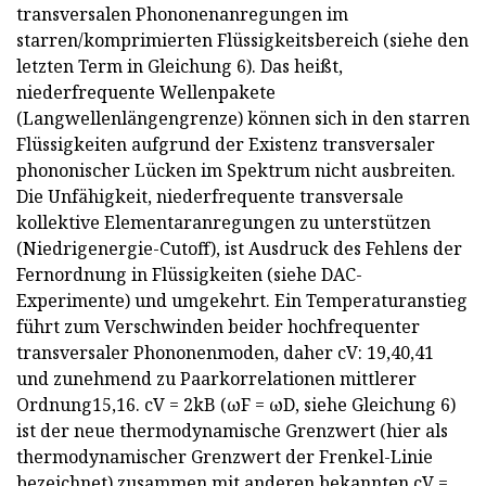
transversalen Phononenanregungen im
starren/komprimierten Flüssigkeitsbereich (siehe den
letzten Term in Gleichung 6). Das heißt,
niederfrequente Wellenpakete
(Langwellenlängengrenze) können sich in den starren
Flüssigkeiten aufgrund der Existenz transversaler
phononischer Lücken im Spektrum nicht ausbreiten.
Die Unfähigkeit, niederfrequente transversale
kollektive Elementaranregungen zu unterstützen
(Niedrigenergie-Cutoff), ist Ausdruck des Fehlens der
Fernordnung in Flüssigkeiten (siehe DAC-
Experimente) und umgekehrt. Ein Temperaturanstieg
führt zum Verschwinden beider hochfrequenter
transversaler Phononenmoden, daher cV: 19,40,41
und zunehmend zu Paarkorrelationen mittlerer
Ordnung15,16. cV = 2kB (ωF = ωD, siehe Gleichung 6)
ist der neue thermodynamische Grenzwert (hier als
thermodynamischer Grenzwert der Frenkel-Linie
bezeichnet) zusammen mit anderen bekannten cV =